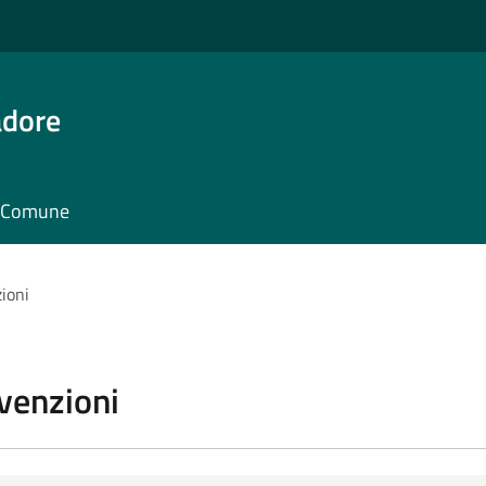
adore
il Comune
zioni
vvenzioni