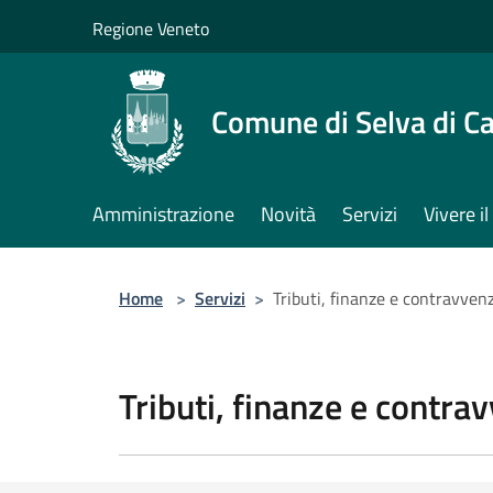
Salta al contenuto principale
Regione Veneto
Comune di Selva di C
Amministrazione
Novità
Servizi
Vivere 
Home
>
Servizi
>
Tributi, finanze e contravven
Tributi, finanze e contra