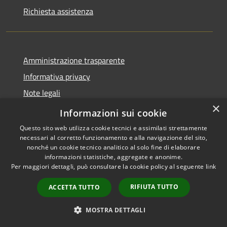
Richiesta assistenza
Amministrazione trasparente
Informativa privacy
Note legali
×
Dichiarazione di accessibilità
Informazioni sui cookie
Questo sito web utilizza cookie tecnici e assimilati strettamente
necessari al corretto funzionamento e alla navigazione del sito,
nonché un cookie tecnico analitico al solo fine di elaborare
informazioni statistiche, aggregate e anonime.
RSS
Copyright © 2026 • Comune di
Per maggiori dettagli, può consultare la cookie policy al seguente
link
Accessibilità
Selva di Cadore • Powered by
Privacy
Municipium
Accesso
•
RIFIUTA TUTTO
ACCETTA TUTTO
Cookie
redazione
Mappa del sito
MOSTRA DETTAGLI