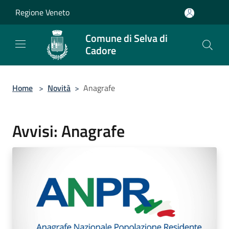
Salta al contenuto principale
Regione Veneto
Comune di Selva di
Cadore
Home
>
Novità
>
Anagrafe
Avvisi: Anagrafe